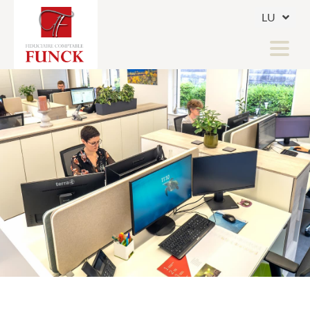
LU
FR
DE
COMPTABILITÉ & FISCALITÉ
SECRÉTARIAT SOCIAL
SECURE - CLIENT ACCESS
Home
News
Jobs
Infos utiles