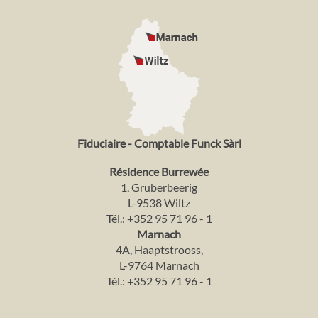
Fiduciaire - Comptable Funck Sàrl
Résidence Burrewée
1, Gruberbeerig
L-9538 Wiltz
Tél.:
+352 95 71 96 - 1
Marnach
4A, Haaptstrooss,
L-9764 Marnach
Tél.:
+352 95 71 96 - 1