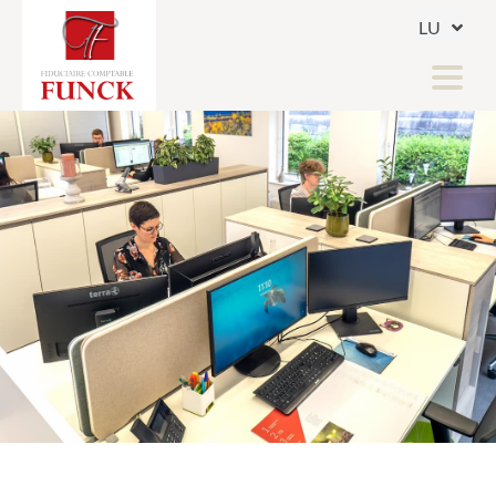
LU
FR
DE
COMPTABILITÉ & FISCALITÉ
SECRÉTARIAT SOCIAL
SECURE - CLIENT ACCESS
Home
News
Jobs
Infos utiles