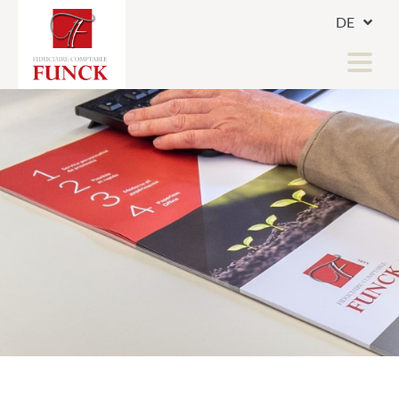
DE
FR
LU
BUCHHALTUNG & STEUERWESEN
SOZIALSEKRETARIAT
SECURE - CLIENT ACCESS
Home
News
Jobs
Informationen