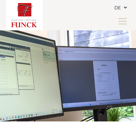
DE
FR
LU
BUCHHALTUNG & STEUERWESEN
SOZIALSEKRETARIAT
SECURE - CLIENT ACCESS
Home
News
Jobs
Informationen