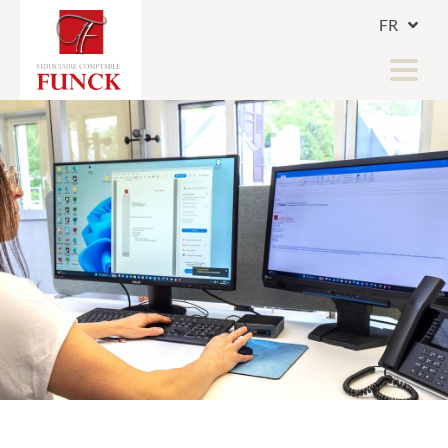
FR
DE
LU
COMPTABILITÉ & FISCALITÉ
SECRÉTARIAT SOCIAL
SECURE - CLIENT ACCESS
Accueil
Actualités
Jobs
Infos utiles