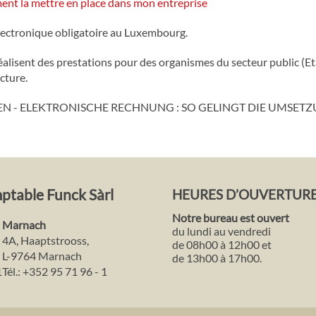
ent la mettre en place dans mon entreprise
électronique obligatoire au Luxembourg.
 réalisent des prestations pour des organismes du secteur public (
cture.
ADEN - ELEKTRONISCHE RECHNUNG : SO GELINGT DIE UMSE
mptable Funck Sàrl
HEURES D’OUVERTUR
Notre bureau est ouvert
Marnach
du lundi au vendredi
4A, Haaptstrooss,
de 08h00 à 12h00 et
L-9764 Marnach
de 13h00 à 17h00.
1
Tél.:
+352 95 71 96 - 1